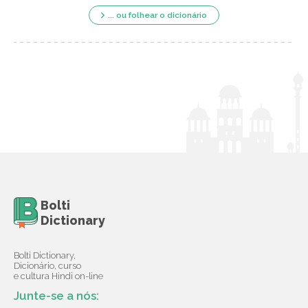
... ou folhear o dicionário
Bolti
Dictionary
Bolti Dictionary,
Dicionário, curso
e cultura Hindi on-line
Junte-se a nós: