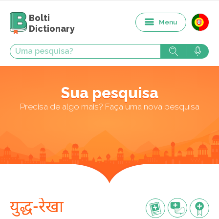
Bolti
Menu
Dictionary
Sua pesquisa
Precisa de algo mais? Faça uma nova pesquisa
युद्ध-रेखा