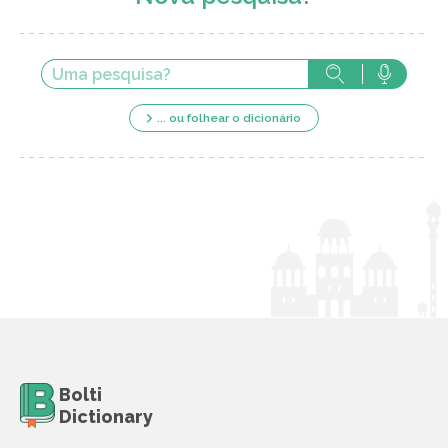
... ou folhear o dicionário
Bolti
Dictionary