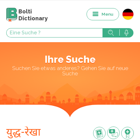
Bolti
Menu
Dictionary
Ihre Suche
Suchen Sie etwas anderes? Gehen Sie auf neue
Suche
युद्ध-रेखा