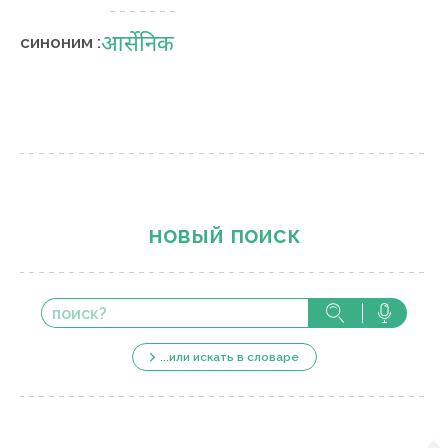
आर्सेनिक
синоним :
новый поиск
...или искать в словаре