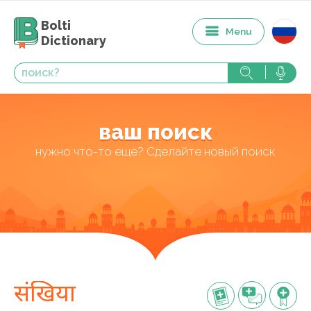
Bolti
Menu
Dictionary
ваш поиск
нужно что-то еще? Сделайте новый поиск
संखिया