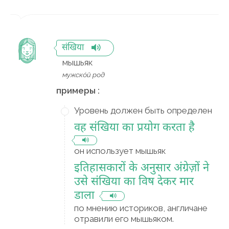
संखिया
мышьяк
мужско́й род
примеры :
Уровень должен быть определен
वह संखिया का प्रयोग करता है
он использует мышьяк
इतिहासकारों के अनुसार अंग्रेज़ों ने
उसे संखिया का विष देकर मार
डाला
по мнению историков, англичане
отравили его мышьяком.