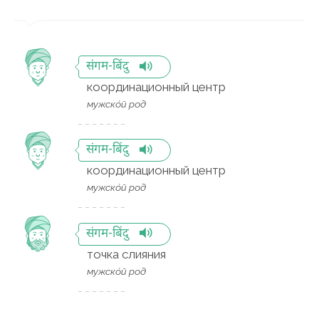
संगम-बिंदु
координационный центр
мужско́й род
संगम-बिंदु
координационный центр
мужско́й род
संगम-बिंदु
точка слияния
мужско́й род