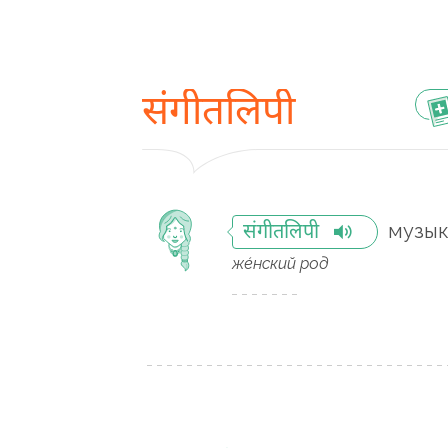
संगीतलिपी
музык
संगीतलिपी
же́нский род