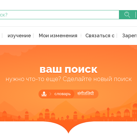
изучение
Мои изменения
Связаться с
Зарег
ваш поиск
нужно что-то еще? Сделайте новый поиск
словарь
संगीतलिपी