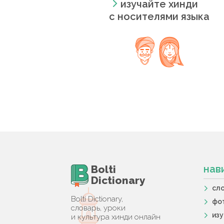
изучайте хинди
с носителями языка
Bolti
нав
Dictionary
сл
Bolti Dictionary,
фо
словарь, уроки
из
и культура хинди онлайн