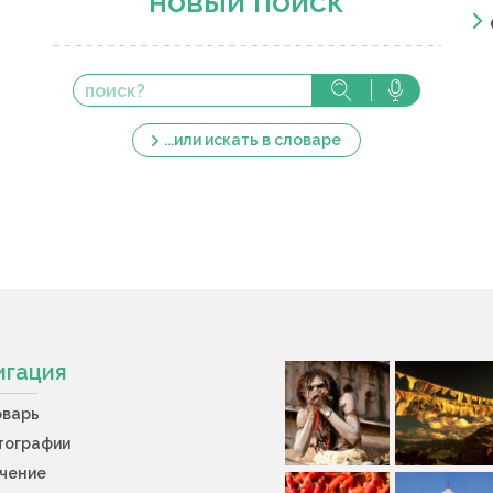
новый поиск
...или искать в словаре
игация
оварь
тографии
учение