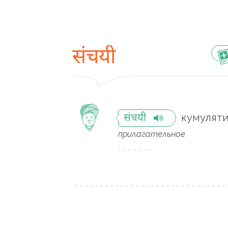
संचयी
кумулят
संचयी
прилагательное