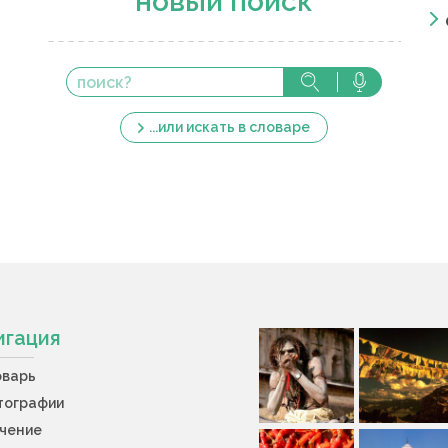
новый поиск
...или искать в словаре
игация
оварь
тографии
учение