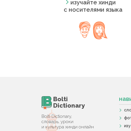
изучайте хинди
с носителями языка
Bolti
нав
Dictionary
сл
Bolti Dictionary,
фо
словарь, уроки
из
и культура хинди онлайн