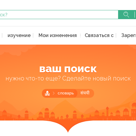
изучение
Мои изменения
Связаться с
Зарег
ваш поиск
нужно что-то еще? Сделайте новый поиск
словарь
संचयी