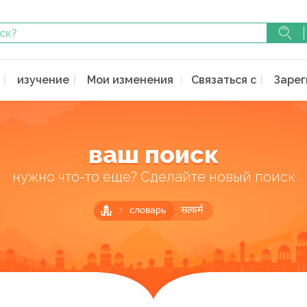
изучение
Мои изменения
Связаться с
Зарег
ваш поиск
нужно что-то еще? Сделайте новый поиск
словарь
सत्कर्म