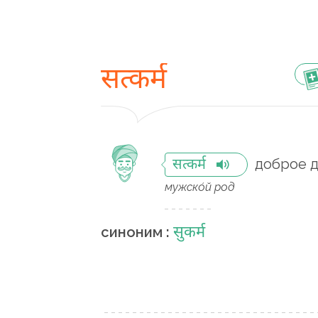
सत्कर्म
доброе 
सत्कर्म
мужско́й род
सुकर्म
синоним :