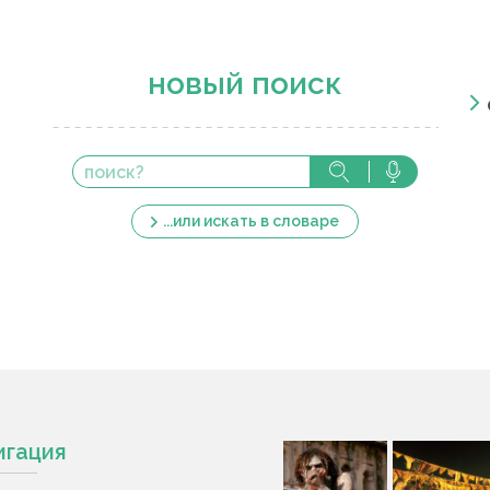
новый поиск
...или искать в словаре
игация