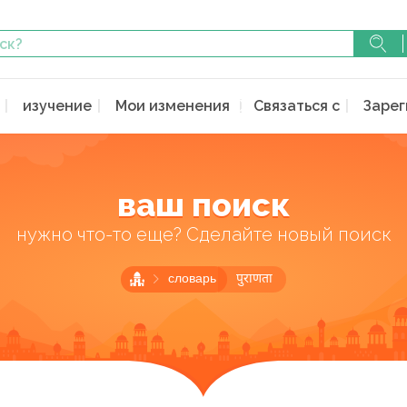
изучение
Мои изменения
Связаться с
Зарег
ваш поиск
нужно что-то еще? Сделайте новый поиск
словарь
पुराणता