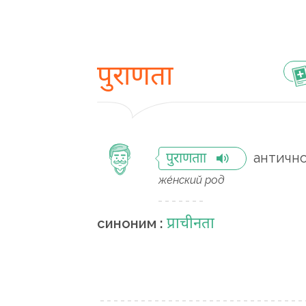
पुराणता
античн
पुराणताा
же́нский род
प्राचीनता
синоним :