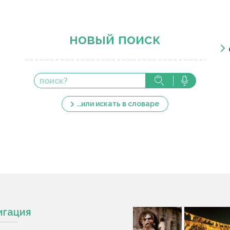
новый поиск
...или искать в словаре
игация