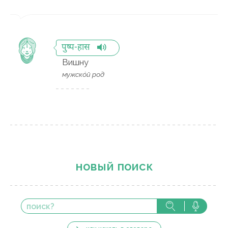
पुष्प-हास
Вишну
мужско́й род
новый поиск