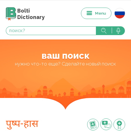
Bolti
Menu
Dictionary
ваш поиск
нужно что-то еще? Сделайте новый поиск
पुष्प-हास