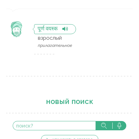
पूर्ण वयस्क
взрослый
прилагательное
новый поиск