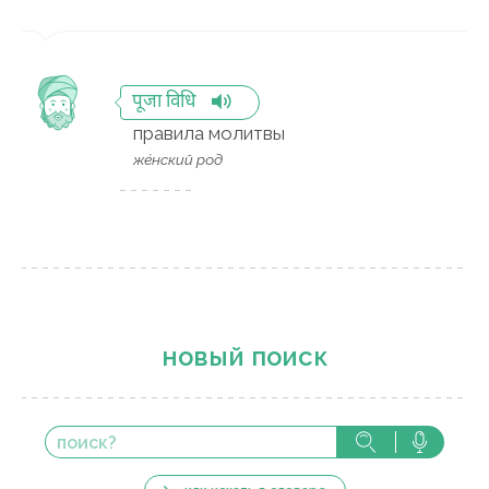
पूजा विधि
правила молитвы
же́нский род
новый поиск