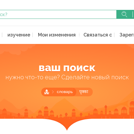
изучение
Мои изменения
Связаться с
Зарег
ваш поиск
нужно что-то еще? Сделайте новый поиск
словарь
पृक्का