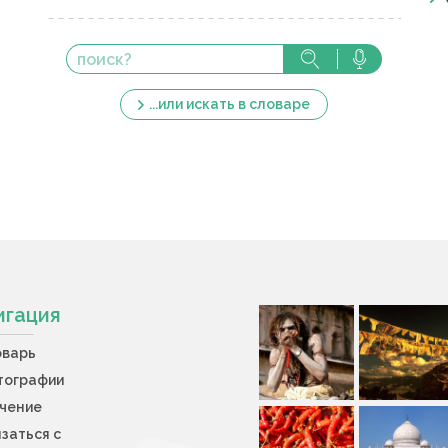
...или искать в словаре
игация
оварь
тографии
учение
заться с