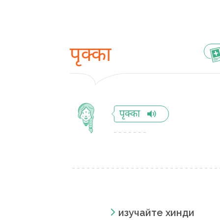
पृक्का
पृक्का
изучайте хинди