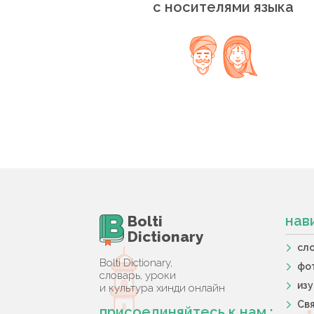
с носителями языка
Bolti
нав
Dictionary
сл
Bolti Dictionary,
фо
словарь, уроки
из
и культура хинди онлайн
Свя
присоединяйтесь к нам :