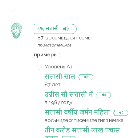
८७, सत्तासी
87, восемьдесят семь
прилагательное
примеры :
Уровень A1
सत्तासी साल
87 лет
उन्नीस सौ सत्तासी में
в 1987 году
सत्तासी वर्षीय जर्मन महिला
восьмидесятисемилетняя немка
तीन करोड़ सत्तासी लाख पचास