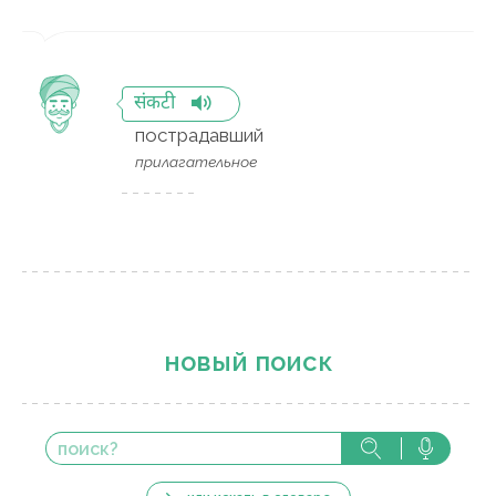
संकटी
пострадавший
прилагательное
новый поиск