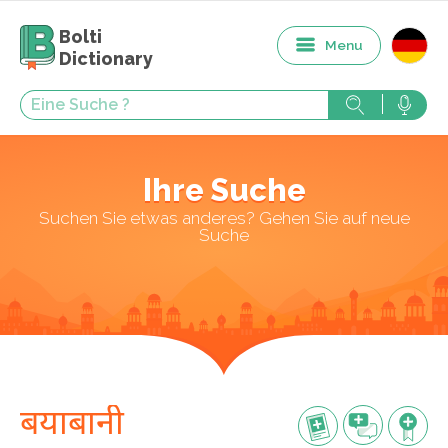
Bolti
Menu
Dictionary
Ihre Suche
Suchen Sie etwas anderes? Gehen Sie auf neue
Suche
बयाबानी