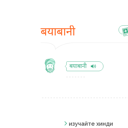
बयाबानी
बयाबानी
изучайте хинди