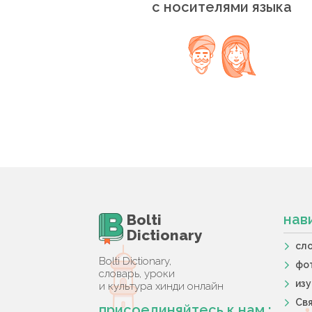
с носителями языка
Bolti
нав
Dictionary
сл
Bolti Dictionary,
фо
словарь, уроки
из
и культура хинди онлайн
Свя
присоединяйтесь к нам :