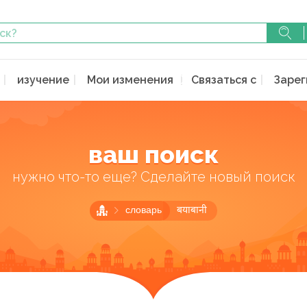
изучение
Мои изменения
Связаться с
Зарег
ваш поиск
нужно что-то еще? Сделайте новый поиск
словарь
बयाबानी