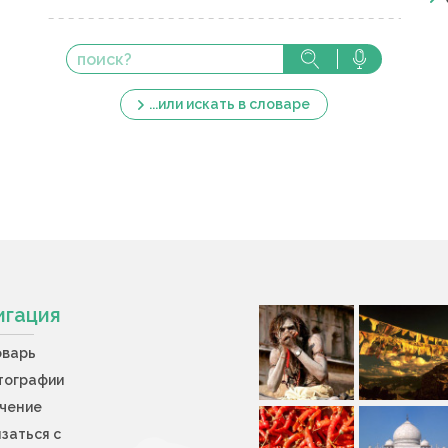
...или искать в словаре
игация
оварь
тографии
учение
заться с