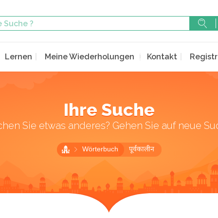
Lernen
Meine Wiederholungen
Kontakt
Registr
Ihre Suche
chen Sie etwas anderes? Gehen Sie auf neue Su
Wörterbuch
पूर्वकालीन