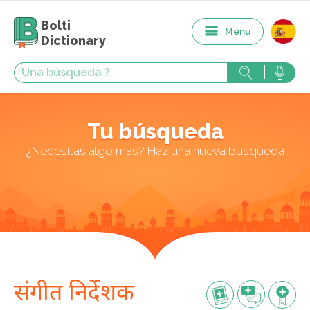
Bolti
Menu
Dictionary
Tu búsqueda
¿Necesitas algo más? Haz una nueva búsqueda
संगीत निर्देशक