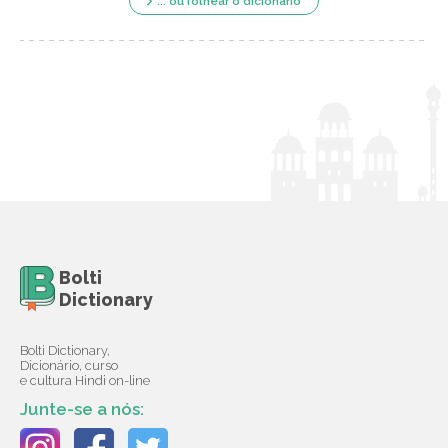
... ou folhear o dicionário
Bolti
Dictionary
Bolti Dictionary,
Dicionário, curso
e cultura Hindi on-line
Junte-se a nós: