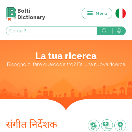
Bolti
Menu
Dictionary
La tua ricerca
Bisogno di fare qualcos'altro? Fai una nuova ricerca
संगीत निर्देशक