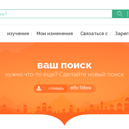
изучение
Мои изменения
Связаться с
Зарег
ваш поиск
нужно что-то еще? Сделайте новый поиск
словарь
संगीत निर्देशक