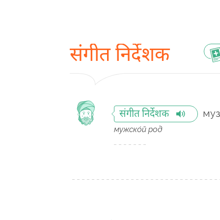
संगीत निर्देशक
муз
संगीत निर्देशक
мужско́й род