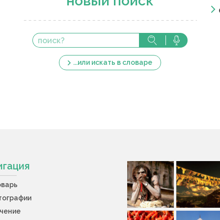
новый поиск
...или искать в словаре
игация
оварь
тографии
учение