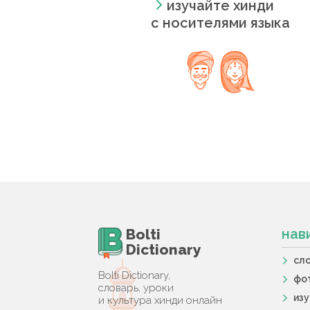
изучайте хинди
с носителями языка
Bolti
нав
Dictionary
сл
Bolti Dictionary,
фо
словарь, уроки
из
и культура хинди онлайн