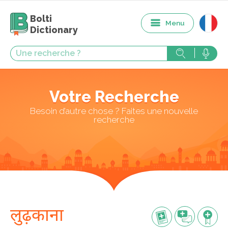
Bolti
Menu
Dictionary
Votre Recherche
Besoin d’autre chose ? Faites une nouvelle
recherche
लुढ़काना