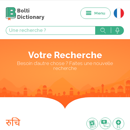
Bolti
Menu
Dictionary
Votre Recherche
Besoin d’autre chose ? Faites une nouvelle
recherche
रुचि