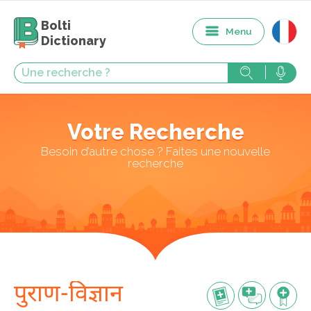
Bolti
Menu
Dictionary
Votre Recherche
Besoin d’autre chose ? Faites une nouvelle
recherche
पुराण-विज्ञान