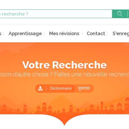
s
Apprentissage
Mes révisions
Contact
S'enreg
Votre Recherche
soin d’autre chose ? Faites une nouvelle recher
Dictionnaire
पूछताछ