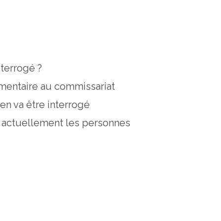
nterrogé ?
lementaire au commissariat
ien va être interrogé
e actuellement les personnes