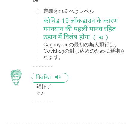
定義されるべきレベル
कोविड-19 लॉकडाउन के कारण
गगनयान की पहली मानव रहित
उड़ान में विलंब होगा
Gaganyaanの最初の無人飛行は、
Covid-19の封じ込めのために延期さ
れます。
विलंबित
遅拍子
男名