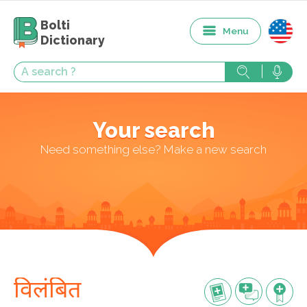
Bolti
Menu
Dictionary
Your search
Need something else? Make a new search
विलंबित