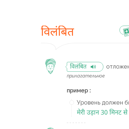
विलंबित
отложе
विलंबित
прилагательное
пример :
Уровень должен б
मेरी उड़ान 30 मिनट से