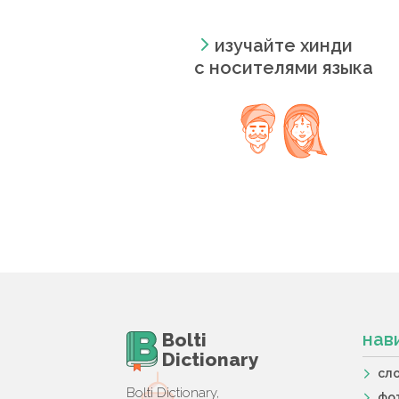
изучайте хинди
с носителями языка
Bolti
нав
Dictionary
сл
Bolti Dictionary,
фо