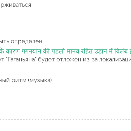
ерживаться
ыть определен
 कारण गगनयान की पहली मानव रहित उड़ान में विलंब 
 "Гаганьяна" будет отложен из-за локализаци
ый ритм (музыка)