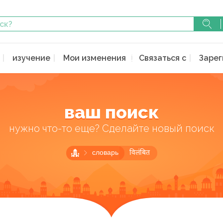
изучение
Мои изменения
Связаться с
Зарег
ваш поиск
нужно что-то еще? Сделайте новый поиск
словарь
विलंबित