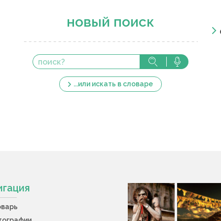
новый поиск
...или искать в словаре
игация
оварь
тографии