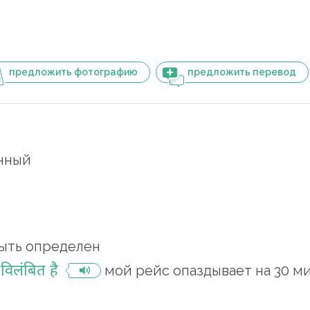
предложить фотографию
предложить перевод
нный
ыть определен
 विलंबित है
мой рейс опаздывает на 30 м