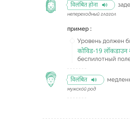
зад
विलंबित होना
непереходный глагол
пример :
Уровень должен б
कोविड-19 लॉकडाउन के
беспилотный полет
медленн
विलंबित
мужско́й род