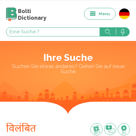
Bolti
Menu
Dictionary
Ihre Suche
Suchen Sie etwas anderes? Gehen Sie auf neue
Suche
विलंबित