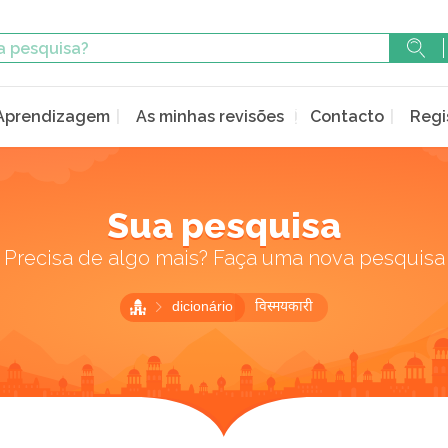
Aprendizagem
As minhas revisões
Contacto
Regi
Sua pesquisa
Precisa de algo mais? Faça uma nova pesquisa
dicionário
विस्मयकारी