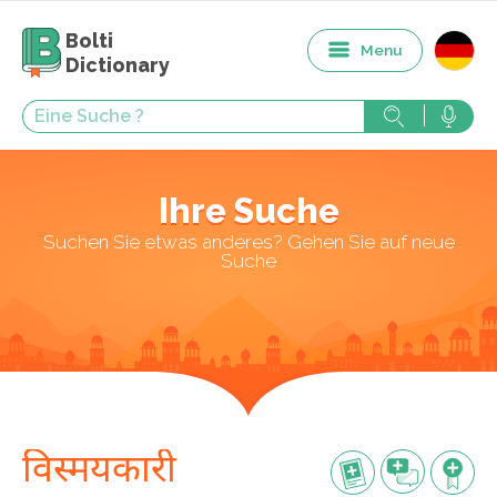
Bolti
Menu
Dictionary
Ihre Suche
Suchen Sie etwas anderes? Gehen Sie auf neue
Suche
विस्मयकारी