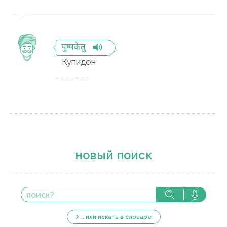
पुष्पकेतु
Купидон
новый поиск
...или искать в словаре