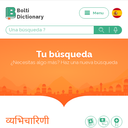
Bolti
Menu
Dictionary
Tu búsqueda
¿Necesitas algo más? Haz una nueva búsqueda
व्यभिचारिणी