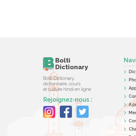
Bolti
Nav
Dictionary
Dic
Bolti Dictionary,
Ph
dictionnaire, cours
App
et culture hindi en ligne
Co
Rejoignez-nous :
A p
Men
Con
Cha