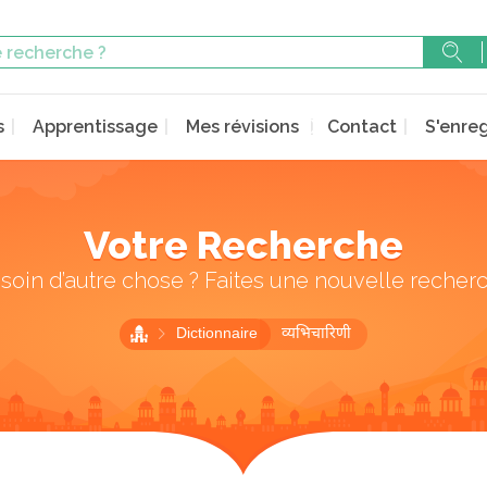
s
Apprentissage
Mes révisions
Contact
S'enreg
Votre Recherche
soin d’autre chose ? Faites une nouvelle recher
Dictionnaire
व्यभिचारिणी