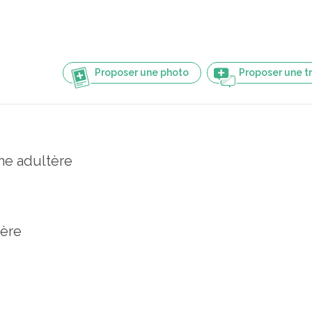
Proposer une photo
Proposer une t
e adultère
tère