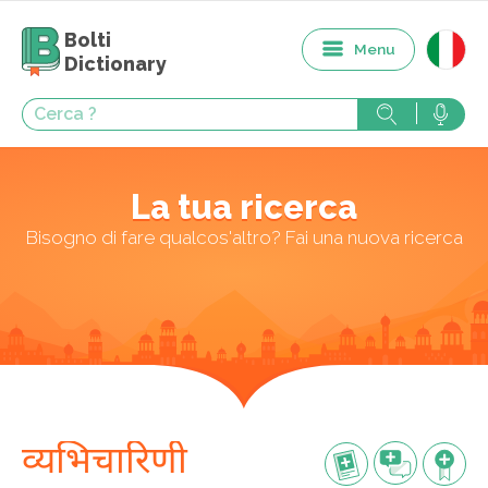
Bolti
Menu
Dictionary
La tua ricerca
Bisogno di fare qualcos'altro? Fai una nuova ricerca
व्यभिचारिणी