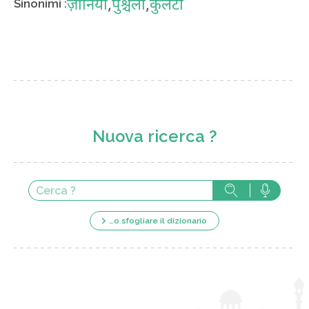
ज़ानिया
,
पुंश्चली
,
कुलटा
Sinonimi :
Nuova ricerca ?
…o sfogliare il dizionario