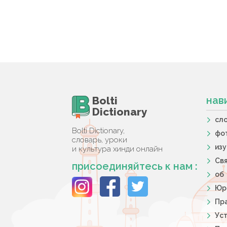
Bolti
нав
Dictionary
сл
Bolti Dictionary,
фо
словарь, уроки
из
и культура хинди онлайн
Свя
присоединяйтесь к нам :
об
Юр
Пра
Ус