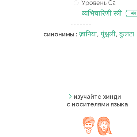
Уровень C2
व्यभिचारिणी स्त्री
ज़ानिया
,
पुंश्चली
,
कुलटा
синонимы :
изучайте хинди
с носителями языка