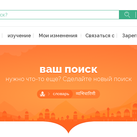
изучение
Мои изменения
Связаться с
Зарег
ваш поиск
нужно что-то еще? Сделайте новый поиск
словарь
व्यभिचारिणी