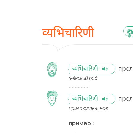
व्यभिचारिणी
прел
व्यभिचारिणी
же́нский род
пре
व्यभिचारिणी
прилагательное
пример :