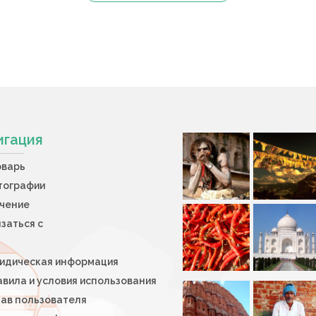
игация
оварь
тографии
учение
заться с
идическая информация
вила и условия использования
тав пользователя